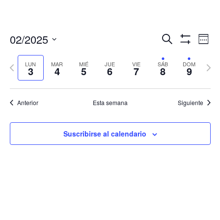
Navegació
Nav
02/2025
Buscar
Sema
de
de
Mostrar
Seleccionar
Filtros
vis
búsqueda
fecha.
LUN
MAR
MIÉ
JUE
VIE
SÁB
DOM
Semana
Sema
de
3
4
5
6
7
8
9
y
anterior
sigui
Eve
vistas
de
Anterior
Esta semana
Siguiente
Eventos
Suscribirse al calendario