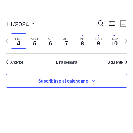
Navegació
Nav
11/2024
Buscar
Sema
de
de
Mostrar
Seleccionar
Filtros
vis
búsqueda
fecha.
LUN
MAR
MIÉ
JUE
VIE
SÁB
DOM
Semana
Sema
de
4
5
6
7
8
9
10
y
anterior
sigui
Eve
vistas
de
Anterior
Esta semana
Siguiente
Eventos
Suscribirse al calendario