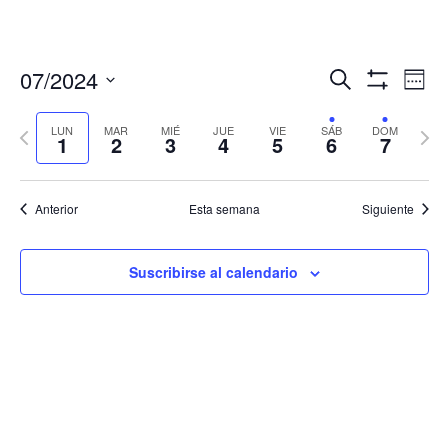
Navegació
Nav
07/2024
Buscar
Sema
de
de
Mostrar
Seleccionar
Filtros
vis
búsqueda
fecha.
LUN
MAR
MIÉ
JUE
VIE
SÁB
DOM
Semana
Sema
de
1
2
3
4
5
6
7
y
anterior
sigui
Eve
vistas
de
Anterior
Esta semana
Siguiente
Eventos
Suscribirse al calendario