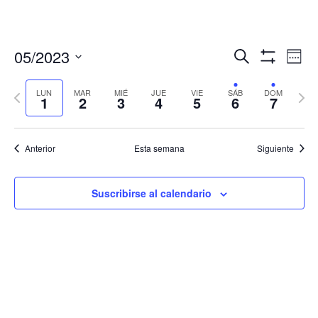
Navegació
Nav
05/2023
Buscar
Sema
de
de
Mostrar
Seleccionar
Filtros
vis
búsqueda
fecha.
LUN
MAR
MIÉ
JUE
VIE
SÁB
DOM
Semana
Sema
de
1
2
3
4
5
6
7
y
anterior
sigui
Eve
vistas
de
Anterior
Esta semana
Siguiente
Eventos
Suscribirse al calendario