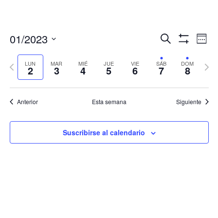
Navegació
Nav
01/2023
Buscar
Sema
de
de
Mostrar
Seleccionar
Filtros
vis
búsqueda
fecha.
LUN
MAR
MIÉ
JUE
VIE
SÁB
DOM
Semana
Sema
de
2
3
4
5
6
7
8
y
anterior
sigui
Eve
vistas
de
Anterior
Esta semana
Siguiente
Eventos
Suscribirse al calendario