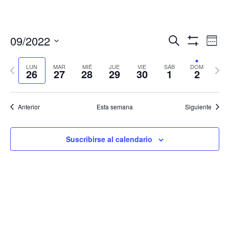
Navegació
Nav
09/2022
Buscar
Sema
de
de
Mostrar
Seleccionar
Filtros
vis
búsqueda
fecha.
LUN
MAR
MIÉ
JUE
VIE
SÁB
DOM
Semana
Sema
de
26
27
28
29
30
1
2
y
anterior
sigui
Eve
vistas
de
Anterior
Esta semana
Siguiente
Eventos
Suscribirse al calendario