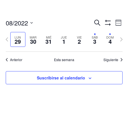
Navegació
Nav
08/2022
Buscar
Sema
de
de
Mostrar
Seleccionar
Filtros
vis
búsqueda
fecha.
LUN
MAR
MIÉ
JUE
VIE
SÁB
DOM
Semana
Sema
de
29
30
31
1
2
3
4
y
anterior
sigui
Eve
vistas
de
Anterior
Esta semana
Siguiente
Eventos
Suscribirse al calendario