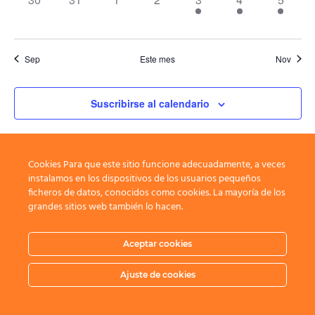
eventos,
eventos,
eventos,
eventos,
evento,
eventos,
eventos
Sep
Este mes
Nov
Suscribirse al calendario
Cookies Para que este sitio funcione adecuadamente, a veces
instalamos en los dispositivos de los usuarios pequeños
ficheros de datos, conocidos como cookies. La mayoría de los
grandes sitios web también lo hacen.
Aceptar cookies
Ajuste de cookies