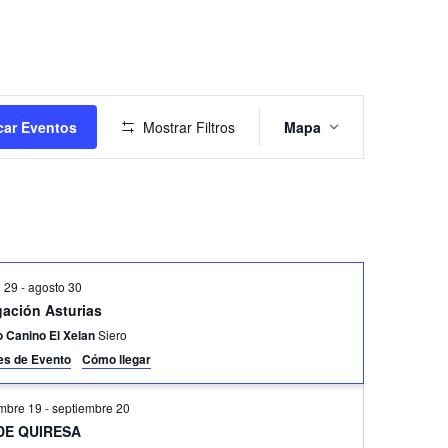
Navegación
de
ar Eventos
Mostrar Filtros
Mapa
vistas
de
Evento
o 29
-
agosto 30
gación Asturias
o Canino El Xelan
Siero
les de Evento
Cómo llegar
embre 19
-
septiembre 20
 DE QUIRESA