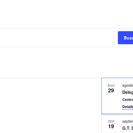
Busc
agost
AGO
29
Dele
Centr
Detal
septi
SEP
19
G.T.