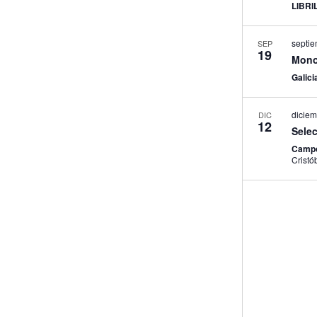
LIBR
septi
SEP
19
Mono
Galici
diciem
DIC
12
Sele
Campo
Cristó