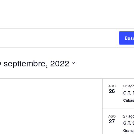
Busc
9 septiembre, 2022
26 ago
AGO
26
G.T.
Cuba
27 ago
AGO
27
G.T.
Gran