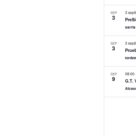
3 sept
SEP
3
PreSi
sarri
3 sept
SEP
3
Prueb
tordo
08:00
SEP
9
G.T. 
Alcas