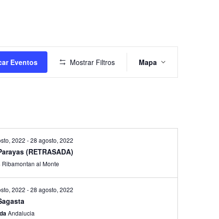
Navegación
de
ar Eventos
Mostrar Filtros
Mapa
vistas
de
Evento
sto, 2022
-
28 agosto, 2022
 Parayas (RETRASADA)
s
Ribamontan al Monte
sto, 2022
-
28 agosto, 2022
 Sagasta
ada
Andalucia