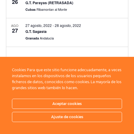
26
G.T. Parayas (RETRASADA)
Ribamontan al Monte
Cubas
27 agosto, 2022
-
28 agosto, 2022
AGO
27
G.T. Sagasta
Andalucia
Granada
Eventos
Eventos
anteriores
Hoy
siguientes
Cookies Para que este sitio funcione adecuadamente, a veces
instalamos en los dispositivos de los usuarios pequeños
ficheros de datos, conocidos como cookies. La mayoría de los
grandes sitios web también lo hacen.
Suscribirse al calendario
Aceptar cookies
Ajuste de cookies