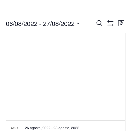
Navegació
Nav
06/08/2022
 - 
27/08/2022
Buscar
Mapa
de
de
Mostrar
Seleccionar
Filtros
vis
búsqueda
fecha.
de
y
Eve
vistas
de
Eventos
26 agosto, 2022
-
28 agosto, 2022
AGO