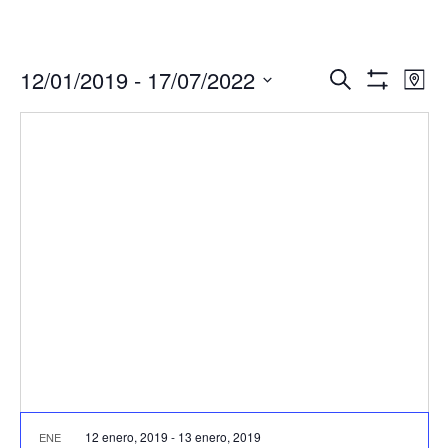
Navegació
Nav
12/01/2019
 - 
17/07/2022
Buscar
Mapa
de
de
Mostrar
Seleccionar
Filtros
vis
búsqueda
fecha.
de
y
Eve
vistas
de
Eventos
12 enero, 2019
-
13 enero, 2019
ENE