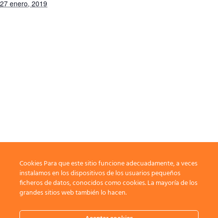
27 enero, 2019
Cookies Para que este sitio funcione adecuadamente, a veces
LOCAL
instalamos en los dispositivos de los usuarios pequeños
ficheros de datos, conocidos como cookies. La mayoría de los
Campo de Fútbol anexo a San Juan Bosco
grandes sitios web también lo hacen.
Sevilla
,
España
+ Google Map