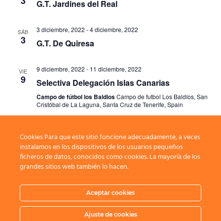
3
G.T. Jardines del Real
3 diciembre, 2022
-
4 diciembre, 2022
SÁB
3
G.T. De Quiresa
9 diciembre, 2022
-
11 diciembre, 2022
VIE
9
Selectiva Delegación Islas Canarias
Campo de fútbol los Baldios
Campo de futbol Los Baldíos, San
Cristóbal de La Laguna, Santa Cruz de Tenerife, Spain
Cookies Para que este sitio funcione adecuadamente, a veces
Eventos
Eventos
anterior(es)
Hoy
siguiente(s)
instalamos en los dispositivos de los usuarios pequeños
ficheros de datos, conocidos como cookies. La mayoría de los
grandes sitios web también lo hacen.
Suscribirse al calendario
Aceptar cookies
Ajuste de cookies