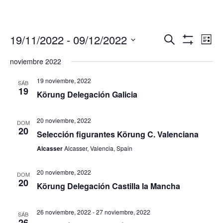
Navegació
Nav
19/11/2022
 - 
09/12/2022
Buscar
Lista
de
de
Mostrar
Seleccionar
Filtros
vis
noviembre 2022
búsqueda
fecha.
de
y
Eve
19 noviembre, 2022
SÁB
vistas
19
Körung Delegación Galicia
de
Eventos
20 noviembre, 2022
DOM
20
Selección figurantes Körung C. Valenciana
Alcasser
Alcasser, Valencia, Spain
20 noviembre, 2022
DOM
20
Körung Delegación Castilla la Mancha
26 noviembre, 2022
-
27 noviembre, 2022
SÁB
26