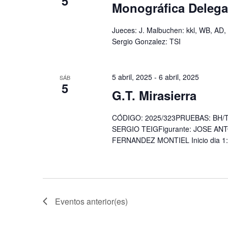
5
Monográfica Deleg
Jueces: J. Malbuchen: kkl, W
Sergio Gonzalez: TSI
5 abril, 2025
-
6 abril, 2025
SÁB
5
G.T. Mirasierra
CÓDIGO: 2025/323PRUEBAS: BH/TU
SERGIO TEIGFigurante: JOSE A
FERNANDEZ MONTIEL Inicio dia 1:
Eventos
anterior(es)