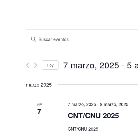
Navegación
Introduce
de
la
búsqueda
palabra
y
clave.
7 marzo, 2025
 - 
5 
vistas
Hoy
Busca
de
Eventos
Seleccionar
para
Eventos
fecha.
marzo 2025
la
palabra
clave.
7 marzo, 2025
-
9 marzo, 2025
VIE
7
CNT/CNU 2025
CNT/CNU 2025