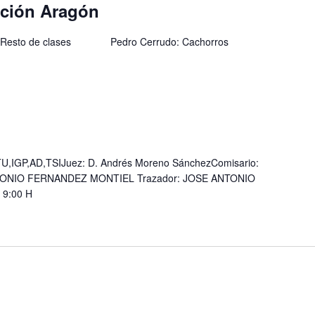
ación Aragón
B, AD, Resto de clases Pedro Cerrudo: Cachorros
,IGP,AD,TSIJuez: D. Andrés Moreno SánchezComisario:
NTONIO FERNANDEZ MONTIEL Trazador: JOSE ANTONIO
 9:00 H