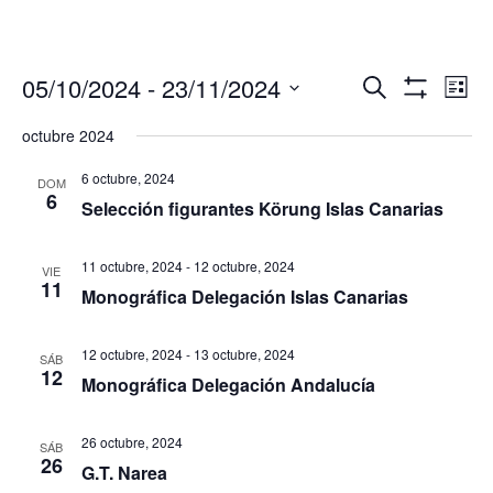
Navegació
Nav
05/10/2024
 - 
23/11/2024
Buscar
Lista
de
de
Mostrar
Seleccionar
Filtros
vis
octubre 2024
búsqueda
fecha.
de
y
Eve
6 octubre, 2024
DOM
vistas
6
Selección figurantes Körung Islas Canarias
de
Eventos
11 octubre, 2024
-
12 octubre, 2024
VIE
11
Monográfica Delegación Islas Canarias
12 octubre, 2024
-
13 octubre, 2024
SÁB
12
Monográfica Delegación Andalucía
26 octubre, 2024
SÁB
26
G.T. Narea