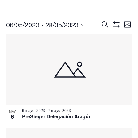
Navegació
Nav
06/05/2023
 - 
28/05/2023
Buscar
Foto
de
de
Mostrar
Seleccionar
Filtros
vis
búsqueda
fecha.
de
y
Eve
vistas
de
Eventos
6 mayo, 2023
-
7 mayo, 2023
MAY
6
PreSieger Delegación Aragón