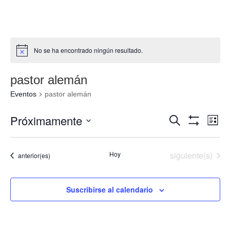
No se ha encontrado ningún resultado.
pastor alemán
Eventos
pastor alemán
Navegació
Nav
Próximamente
Buscar
Lista
de
de
Mostrar
Seleccionar
Filtros
vis
búsqueda
fecha.
de
Eventos
Hoy
siguiente(s)
Eventos
anterior(es)
y
Eve
vistas
de
Suscribirse al calendario
Eventos