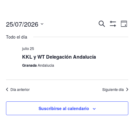
Navegació
Nav
25/07/2026
Buscar
Día
de
de
Mostrar
Seleccionar
Filtros
vis
Todo el día
búsqueda
fecha.
de
y
Eve
julio 25
vistas
KKL y WT Delegación Andalucía
de
Granada
Andalucia
Eventos
Día anterior
Siguiente día
Suscribirse al calendario