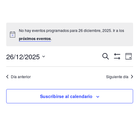
No hay eventos programados para 26 diciembre, 2025. Ir a los
próximos eventos
.
Navegació
Nav
26/12/2025
Buscar
Día
de
de
Mostrar
Seleccionar
Filtros
vis
búsqueda
fecha.
de
Día anterior
Siguiente día
y
Eve
vistas
de
Suscribirse al calendario
Eventos