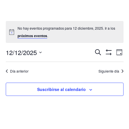
No hay eventos programados para 12 diciembre, 2025. Ir a los
próximos eventos
.
Navegació
Nav
12/12/2025
Buscar
Día
de
de
Mostrar
Seleccionar
Filtros
vis
búsqueda
fecha.
de
Día anterior
Siguiente día
y
Eve
vistas
de
Suscribirse al calendario
Eventos