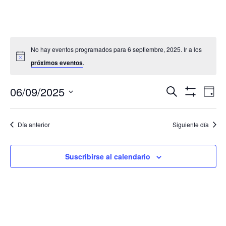
No hay eventos programados para 6 septiembre, 2025. Ir a los
próximos eventos
.
Navegació
Nav
06/09/2025
Buscar
Día
de
de
Mostrar
Seleccionar
Filtros
vis
búsqueda
fecha.
de
Día anterior
Siguiente día
y
Eve
vistas
de
Suscribirse al calendario
Eventos