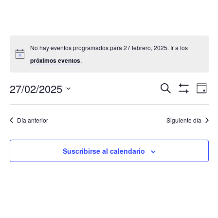
No hay eventos programados para 27 febrero, 2025. Ir a los
próximos eventos
.
Navegació
Nav
27/02/2025
Buscar
Día
de
de
Mostrar
Seleccionar
Filtros
vis
búsqueda
fecha.
de
Día anterior
Siguiente día
y
Eve
vistas
de
Suscribirse al calendario
Eventos