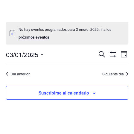
No hay eventos programados para 3 enero, 2025. Ir a los
próximos eventos
.
Navegació
Nav
03/01/2025
Buscar
Día
de
de
Mostrar
Seleccionar
Filtros
vis
búsqueda
fecha.
de
Día anterior
Siguiente día
y
Eve
vistas
de
Suscribirse al calendario
Eventos