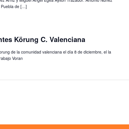
ez Arniz y Miguel Ángel Egea Ayllón Trazador: Antonio Núñez
a Puebla de […]
ntes Körung C. Valenciana
orung de la comunidad valenciana el día 8 de diciembre, el la
trabajo Voran