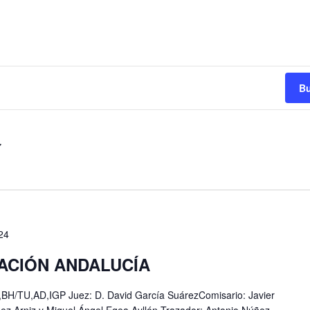
Bu
24
ACIÓN ANDALUCÍA
/TU,AD,IGP Juez: D. David García SuárezComisario: Javier