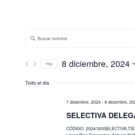
Navegación
Introduce
de
la
búsqueda
palabra
y
clave.
8 diciembre, 2024
vistas
Hoy
Busca
de
Eventos
Seleccionar
para
Eventos
fecha.
Todo el día
la
palabra
clave.
7 diciembre, 2024
-
8 diciembre, 20
SELECTIVA DELEG
CÓDIGO: 2024/300SELECTIVA,TSI,BH