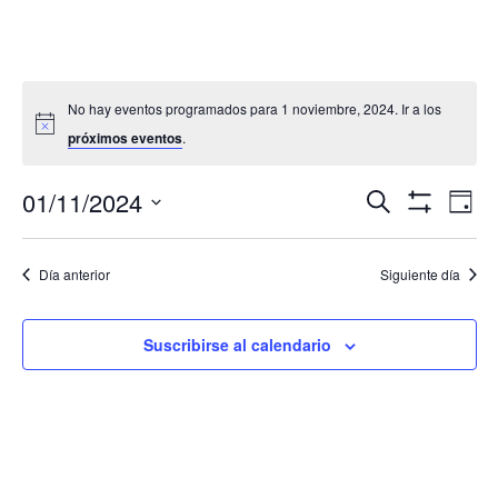
No hay eventos programados para 1 noviembre, 2024. Ir a los
próximos eventos
.
Navegació
Nav
01/11/2024
Buscar
Día
de
de
Mostrar
Seleccionar
Filtros
vis
búsqueda
fecha.
de
Día anterior
Siguiente día
y
Eve
vistas
de
Suscribirse al calendario
Eventos