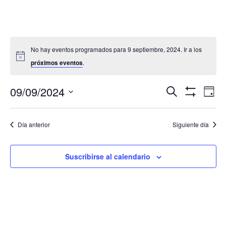
No hay eventos programados para 9 septiembre, 2024. Ir a los
próximos eventos
.
Navegació
Nav
09/09/2024
Buscar
Día
de
de
Mostrar
Seleccionar
Filtros
vis
búsqueda
fecha.
de
Día anterior
Siguiente día
y
Eve
vistas
de
Suscribirse al calendario
Eventos