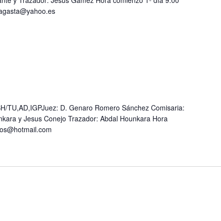
e y Trazador: Jesus Gámez Hora comienzo 1º día 9:00
sagasta@yahoo.es
/TU,AD,IGPJuez: D. Genaro Romero Sánchez Comisaria:
nkara y Jesus Conejo Trazador: Abdal Hounkara Hora
ros@hotmail.com