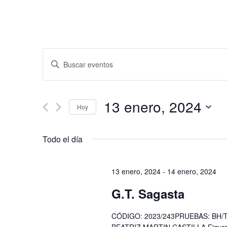
Navegación
Introduce
de
la
búsqueda
palabra
y
clave.
13 enero, 2024
vistas
Hoy
Busca
de
Eventos
Seleccionar
para
Eventos
fecha.
Todo el día
la
palabra
clave.
13 enero, 2024
-
14 enero, 2024
G.T. Sagasta
CÓDIGO: 2023/243PRUEBAS: BH/TU,