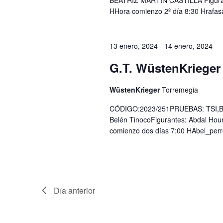
BEATRIZ MARTIN CASTILLA Figurant
HHora comienzo 2º día 8:30 Hrafa
13 enero, 2024
-
14 enero, 2024
G.T. WüstenKrieger
WüstenKrieger
Torremegia
CÓDIGO:2023/251PRUEBAS: TSI,BH
Belén TinocoFigurantes: Abdal Hou
comienzo dos días 7:00 HAbel_per
Día anterior