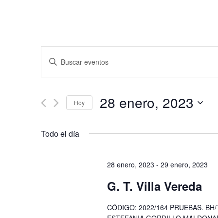
Navegación
Introduce
de
la
búsqueda
palabra
y
clave.
28 enero, 2023
vistas
Hoy
Busca
de
Eventos
Seleccionar
para
Eventos
fecha.
Todo el día
la
palabra
clave.
28 enero, 2023
-
29 enero, 2023
G. T. Villa Vereda
CÓDIGO: 2022/164 PRUEBAS. BH/TU,