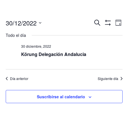
Navegació
Nav
30/12/2022
Buscar
Día
de
de
Mostrar
Seleccionar
Filtros
vis
Todo el día
búsqueda
fecha.
de
y
Eve
30 diciembre, 2022
vistas
Körung Delegación Andalucia
de
Eventos
Día anterior
Siguiente día
Suscribirse al calendario