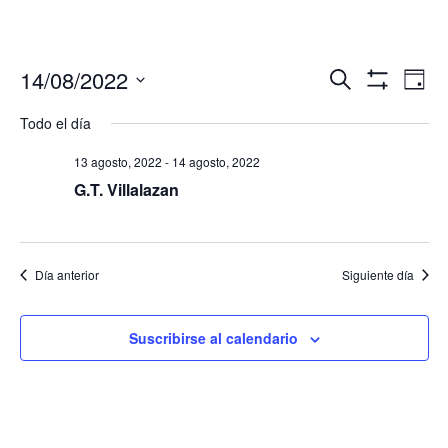
Navegació
Nav
14/08/2022
Buscar
Día
de
de
Mostrar
Seleccionar
Filtros
vis
Todo el día
búsqueda
fecha.
de
y
Eve
13 agosto, 2022
-
14 agosto, 2022
vistas
G.T. Villalazan
de
Eventos
Día anterior
Siguiente día
Suscribirse al calendario