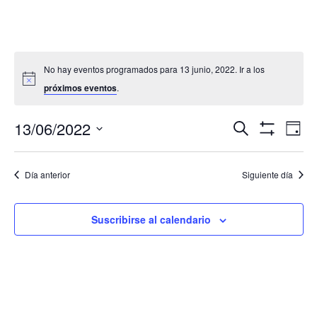
No hay eventos programados para 13 junio, 2022. Ir a los
próximos eventos
.
Navegació
Nav
13/06/2022
Buscar
Día
de
de
Mostrar
Seleccionar
Filtros
vis
búsqueda
fecha.
de
Día anterior
Siguiente día
y
Eve
vistas
de
Suscribirse al calendario
Eventos