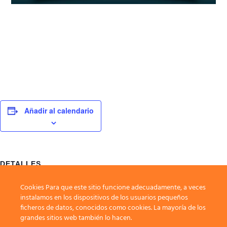
Añadir al calendario
DETALLES
Comienza:
Cookies Para que este sitio funcione adecuadamente, a veces
14 junio, 2025
instalamos en los dispositivos de los usuarios pequeños
ficheros de datos, conocidos como cookies. La mayoría de los
Finaliza:
grandes sitios web también lo hacen.