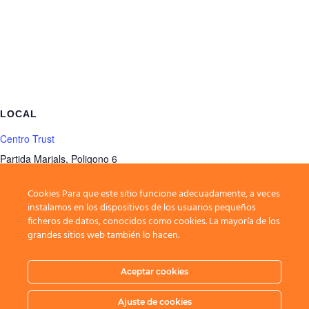
LOCAL
Centro Trust
Partida Marjals, Poligono 6
Ondara
,
Alicante
03760
Spain
+ Google Map
Cookies Para que este sitio funcione adecuadamente, a veces
Teléfono
instalamos en los dispositivos de los usuarios pequeños
ficheros de datos, conocidos como cookies. La mayoría de los
965270268
grandes sitios web también lo hacen.
Ver la web del Local
Aceptar cookies
Körung y Monográfica Delegación Extremadura
G.T. Parayas
Ajuste de cookies