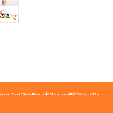
dos como cookies. La mayoría de los grandes sitios web también lo
Selección figurantes Körung Delegación Andalucia