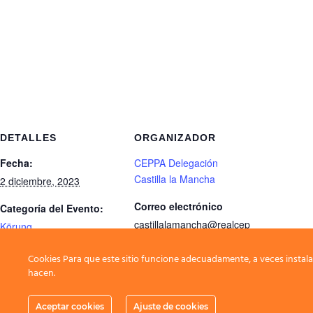
DETALLES
ORGANIZADOR
Fecha:
CEPPA Delegación
Castilla la Mancha
2 diciembre, 2023
Correo electrónico
Categoría del Evento:
castillalamancha@realcep
Körung
pa.es
Cookies Para que este sitio funcione adecuadamente, a veces instala
hacen.
G.T. Cuatro Caminos
Aceptar cookies
Ajuste de cookies