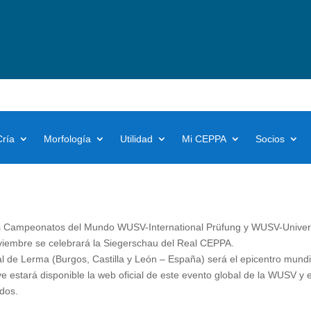
Cría
Morfología
Utilidad
Mi CEPPA
Socios
os Campeonatos del Mundo WUSV-International Prüfung y WUSV-Univer
viembre se celebrará la Siegerschau del Real CEPPA.
al de Lerma (Burgos, Castilla y León – España) será el epicentro mundi
e estará disponible la web oficial de este evento global de la WUSV y
dos.