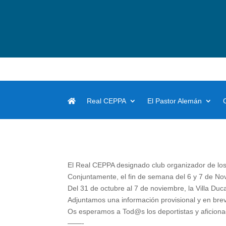
Real CEPPA
El Pastor Alemán
El Real CEPPA designado club organizador de l
Conjuntamente, el fin de semana del 6 y 7 de No
Del 31 de octubre al 7 de noviembre, la Villa Duc
Adjuntamos una información provisional y en brev
Os esperamos a Tod@s los deportistas y aficiona
——-