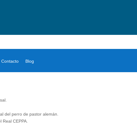
Contacto
Blog
sal.
al del perro de pastor alemán.
 el Real CEPPA.