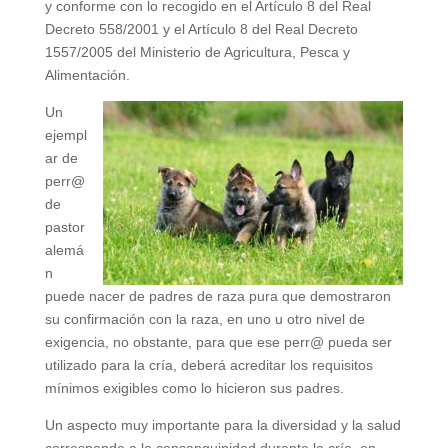
y conforme con lo recogido en el Artículo 8 del Real
Decreto 558/2001 y el Artículo 8 del Real Decreto
1557/2005 del Ministerio de Agricultura, Pesca y
Alimentación.
Un
ejempl
ar de
perr@
de
pastor
alemá
n
puede nacer de padres de raza pura que demostraron
su confirmación con la raza, en uno u otro nivel de
exigencia, no obstante, para que ese perr@ pueda ser
utilizado para la cría, deberá acreditar los requisitos
mínimos exigibles como lo hicieron sus padres.
Un aspecto muy importante para la diversidad y la salud
corresponde a la consanguinidad durante la cría, en