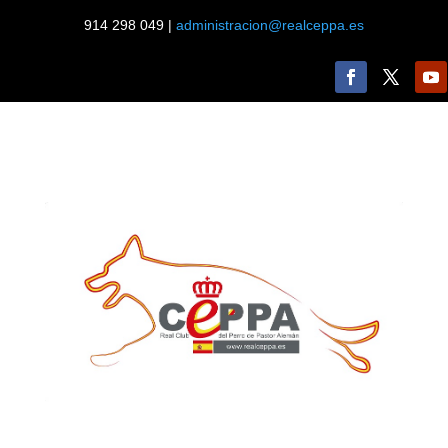
914 298 049 |
administracion@realceppa.es