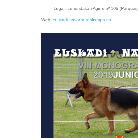
Lugar: Lehendakari Agirre nº 105 (Parques) 
Web:
euskadi-navarra.realceppa.es