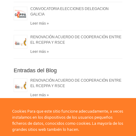
CONVOCATORIA ELECCIONES DELEGACION
GALICIA
Leer más »
RENOVACIÓN ACUERDO DE COOPERACIÓN ENTRE
EL RCEPPA Y RSCE
Leer más »
Entradas del Blog
RENOVACIÓN ACUERDO DE COOPERACIÓN ENTRE
EL RCEPPA Y RSCE
Leer más »
Asamblea Extraordinaria del Club 21-12-2024
Cookies Para que este sitio funcione adecuadamente, a veces
Recogida de Votos
instalamos en los dispositivos de los usuarios pequeños
ficheros de datos, conocidos como cookies. La mayoría de los
Leer más »
grandes sitios web también lo hacen.