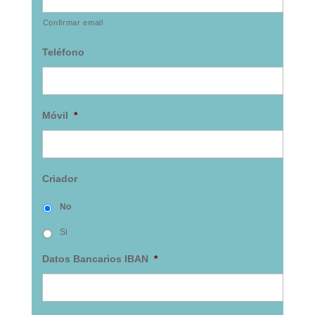
Confirmar email
Teléfono
Móvil
*
Criador
No
Si
Datos Bancarios IBAN
*