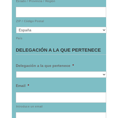
Estado / Provincia / Región
ZIP / Código Postal
País
DELEGACIÓN A LA QUE PERTENECE
Delegación a la que pertenece
*
Email
*
Introduce un email