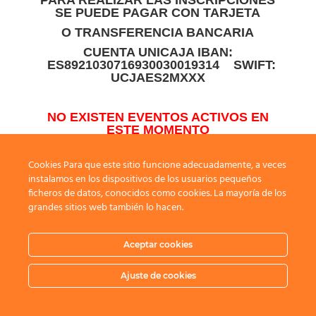
SE PUEDE PAGAR CON TARJETA
O TRANSFERENCIA BANCARIA
CUENTA UNICAJA IBAN:
ES8921030716930030019314 SWIFT:
UCJAES2MXXX
NO EXISTEN EVENTOS ACTIVOS EN
ESTE MOMENTO
Cookies Para que este sitio funcione adecuadamente, a veces
instalamos en los dispositivos de los usuarios pequeños
ficheros de datos, conocidos como cookies. La mayoría de los
grandes sitios web también lo hacen.
Aceptar cookies
Ajuste de cookies