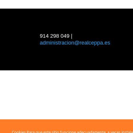
914 298 049 |
administracion@realceppa.es
Cookies Para que este sitio funcione adecuadamente, a veces instala