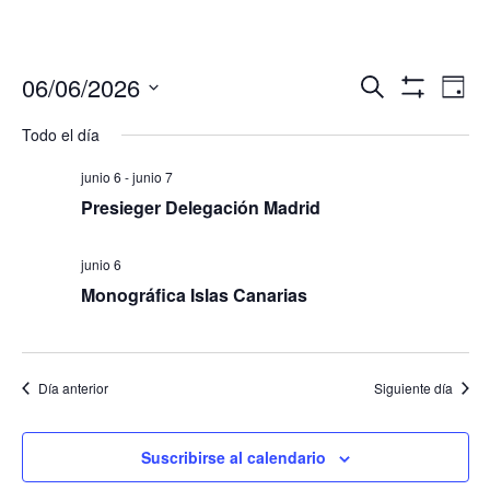
Navegació
Nav
06/06/2026
Buscar
Día
de
de
Mostrar
Seleccionar
Filtros
vis
Todo el día
búsqueda
fecha.
de
y
Eve
junio 6
-
junio 7
vistas
Presieger Delegación Madrid
de
Eventos
junio 6
Monográfica Islas Canarias
Día anterior
Siguiente día
Suscribirse al calendario