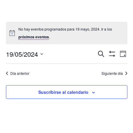
No hay eventos programados para 19 mayo, 2024. Ir a los
próximos eventos
.
Navegació
Nav
19/05/2024
Buscar
Día
de
de
Mostrar
Seleccionar
Filtros
vis
búsqueda
fecha.
de
Día anterior
Siguiente día
y
Eve
vistas
de
Suscribirse al calendario
Eventos