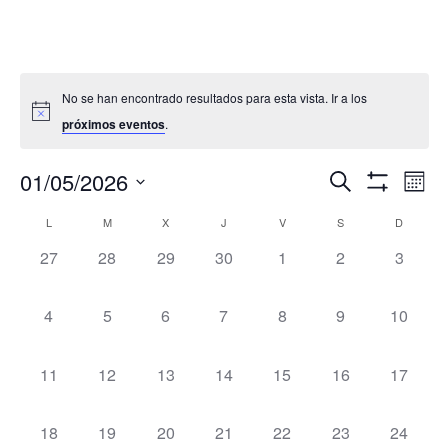
No se han encontrado resultados para esta vista. Ir a los
próximos eventos
.
Navegació
Nav
01/05/2026
Buscar
Mes
de
de
Mostrar
Seleccionar
Filtros
vis
Calendario
L
M
X
J
V
S
D
búsqueda
fecha.
de
de
y
0
0
0
0
0
0
0
27
28
29
30
1
2
3
Eve
Eventos
vistas
eventos,
eventos,
eventos,
eventos,
eventos,
eventos,
eventos
de
0
0
0
0
0
0
0
4
5
6
7
8
9
10
Eventos
eventos,
eventos,
eventos,
eventos,
eventos,
eventos,
eventos
0
0
0
0
0
0
0
11
12
13
14
15
16
17
eventos,
eventos,
eventos,
eventos,
eventos,
eventos,
eventos
0
0
0
0
0
0
0
18
19
20
21
22
23
24