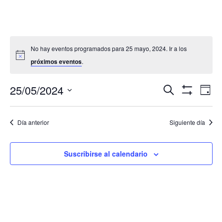
No hay eventos programados para 25 mayo, 2024. Ir a los
próximos eventos
.
Navegació
Nav
25/05/2024
Buscar
Día
de
de
Mostrar
Seleccionar
Filtros
vis
búsqueda
fecha.
de
Día anterior
Siguiente día
y
Eve
vistas
de
Suscribirse al calendario
Eventos