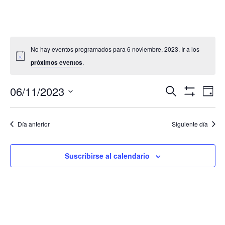
No hay eventos programados para 6 noviembre, 2023. Ir a los
próximos eventos
.
Navegació
Nav
06/11/2023
Buscar
Día
de
de
Mostrar
Seleccionar
Filtros
vis
búsqueda
fecha.
de
Día anterior
Siguiente día
y
Eve
vistas
de
Suscribirse al calendario
Eventos