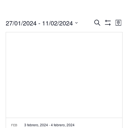
Navegació
Nav
27/01/2024
 - 
11/02/2024
Buscar
Mapa
de
de
Mostrar
Seleccionar
Filtros
vis
búsqueda
fecha.
de
y
Eve
vistas
de
Eventos
3 febrero, 2024
-
4 febrero, 2024
FEB