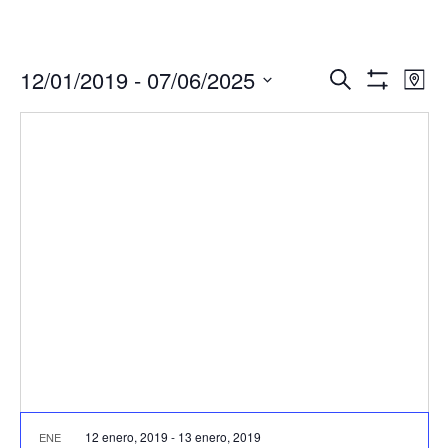
Navegació
Nav
12/01/2019
 - 
07/06/2025
Buscar
Mapa
de
de
Mostrar
Seleccionar
Filtros
vis
búsqueda
fecha.
de
y
Eve
vistas
de
Eventos
12 enero, 2019
-
13 enero, 2019
ENE