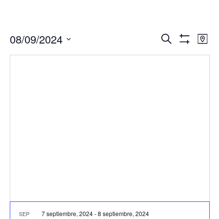
Navegació
Nav
08/09/2024
Buscar
Mapa
de
de
Mostrar
Seleccionar
Filtros
vis
búsqueda
fecha.
de
y
Eve
vistas
de
Eventos
7 septiembre, 2024
-
8 septiembre, 2024
SEP